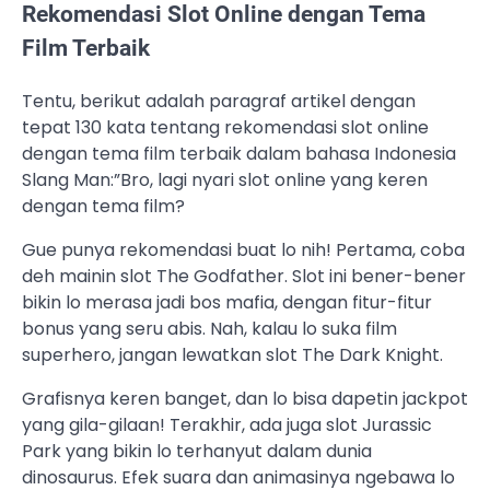
Rekomendasi Slot Online dengan Tema
Film Terbaik
Tentu, berikut adalah paragraf artikel dengan
tepat 130 kata tentang rekomendasi slot online
dengan tema film terbaik dalam bahasa Indonesia
Slang Man:”Bro, lagi nyari slot online yang keren
dengan tema film?
Gue punya rekomendasi buat lo nih! Pertama, coba
deh mainin slot The Godfather. Slot ini bener-bener
bikin lo merasa jadi bos mafia, dengan fitur-fitur
bonus yang seru abis. Nah, kalau lo suka film
superhero, jangan lewatkan slot The Dark Knight.
Grafisnya keren banget, dan lo bisa dapetin jackpot
yang gila-gilaan! Terakhir, ada juga slot Jurassic
Park yang bikin lo terhanyut dalam dunia
dinosaurus. Efek suara dan animasinya ngebawa lo