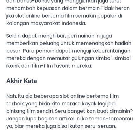
dan bonus-bonus yang menggiurkan juga turut
menambah kepuasan dalam bermain.Tidak heran
jika slot online bertema film semakin populer di
kalangan masyarakat Indonesia.
Selain dapat menghibur, permainan ini juga
memberikan peluang untuk memenangkan hadiah
besar. Para pemain dapat menguji keberuntungan
mereka dengan memutar gulungan simbol-simbol
ikonik dari film-film favorit mereka.
Akhir Kata
Nah, itu dia beberapa slot online bertema film
terbaik yang bikin kita merasa kayak lagi jadi
bintang film sendiri. Seru banget kan buat dimainin?
Jangan lupa bagikan artikel ini ke temen-temenmu
ya, biar mereka juga bisa ikutan seru-seruan.