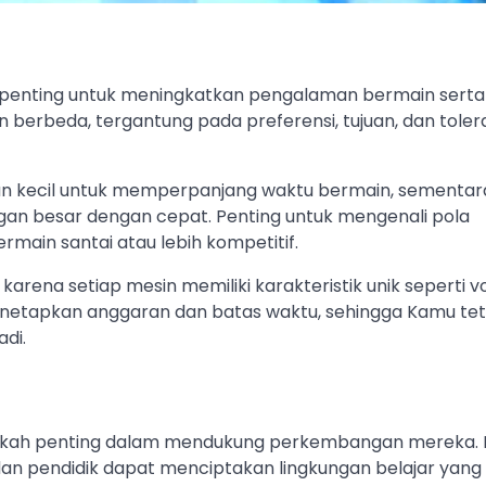
penting untuk meningkatkan pengalaman bermain serta
berbeda, tergantung pada preferensi, tujuan, dan toler
an kecil untuk memperpanjang waktu bermain, sementar
gan besar dengan cepat. Penting untuk mengenali pola
main santai atau lebih kompetitif.
, karena setiap mesin memiliki karakteristik unik seperti vo
netapkan anggaran dan batas waktu, sehingga Kamu te
di.
ngkah penting dalam mendukung perkembangan mereka.
an pendidik dapat menciptakan lingkungan belajar yang 