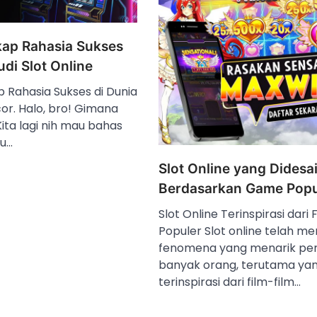
ap Rahasia Sukses
udi Slot Online
Rahasia Sukses di Dunia
cor. Halo, bro! Gimana
ita lagi nih mau bahas
ru…
Slot Online yang Didesa
Berdasarkan Game Popu
Slot Online Terinspirasi dari 
Populer Slot online telah me
fenomena yang menarik per
banyak orang, terutama ya
terinspirasi dari film-film…