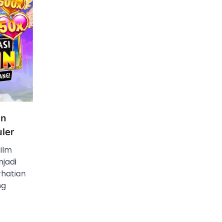
in
ler
Film
njadi
hatian
ng