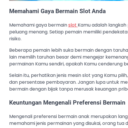
Memahami Gaya Bermain Slot Anda
Memahami gaya bermain
slot
Kamu adalah langkah 
peluang menang. Setiap pemain memiliki pendekatan 
risiko.
Beberapa pemain lebih suka bermain dengan taruh
lain memilih taruhan besar demi mengejar kemenan
permainan Kamu sendiri, apakah Kamu cenderung ber
Selain itu, perhatikan jenis mesin slot yang Kamu pilih
dan persentase pembayaran. Jangan lupa untuk me
bermain dengan bijak tanpa merusak keuangan priba
Keuntungan Mengenali Preferensi Bermain
Mengenali preferensi bermain anak merupakan la
memahami jenis permainan yang disukai, orang tua d