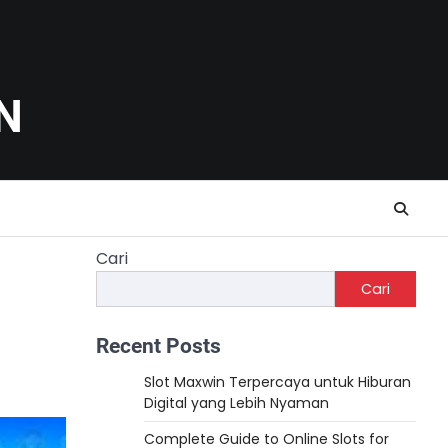
N
Cari
Cari
Recent Posts
Slot Maxwin Terpercaya untuk Hiburan
Digital yang Lebih Nyaman
Complete Guide to Online Slots for