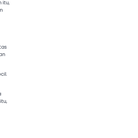
itu,
an
tas
kan
il.
a
tu,